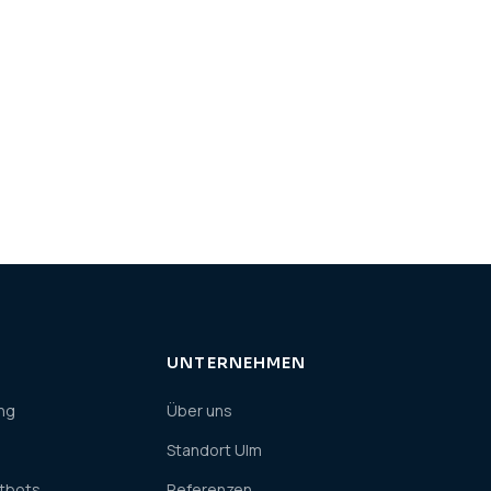
UNTERNEHMEN
ng
Über uns
Standort Ulm
atbots
Referenzen