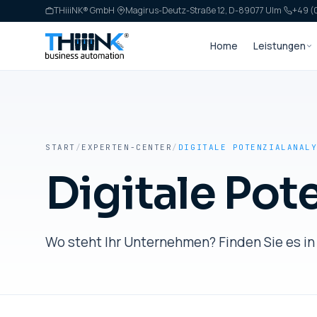
THiiiNK® GmbH
·
Magirus-Deutz-Straße 12, D-89077 Ulm
·
+49 (0
Home
Leistungen
START
/
EXPERTEN-CENTER
/
DIGITALE POTENZIALANAL
Digitale Pot
Wo steht Ihr Unternehmen? Finden Sie es in