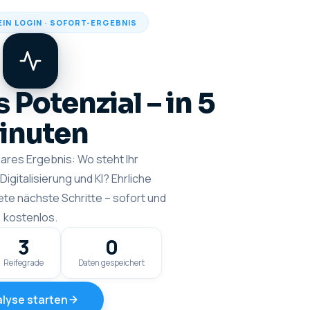
EIN LOGIN · SOFORT-ERGEBNIS
s Potenzial – in 5
inuten
lares Ergebnis: Wo steht Ihr
igitalisierung und KI? Ehrliche
te nächste Schritte – sofort und
kostenlos.
3
0
Reifegrade
Daten gespeichert
lyse starten