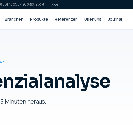
) 731 / 2650 4970
·
info@thiiink.de
Branchen
Produkte
Referenzen
Über uns
Journal
YSE
enzialanalyse
 5 Minuten heraus.