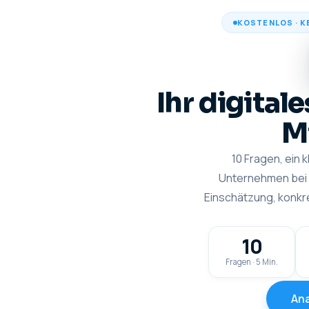
KOSTENLOS · K
Ihr digitale
M
10
Fragen, ein k
Unternehmen bei D
Einschätzung, konkre
10
Fragen · 5 Min.
Ana