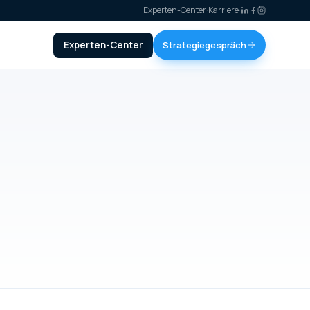
Experten-Center
·
Karriere
·
Experten-Center
Strategiegespräch