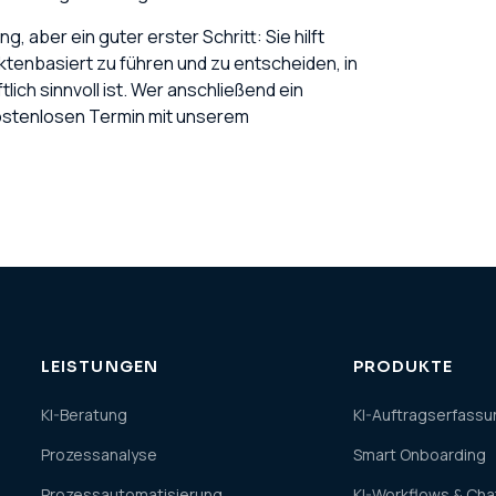
ng, aber ein guter erster Schritt: Sie hilft
aktenbasiert zu führen und zu entscheiden, in
ich sinnvoll ist. Wer anschließend ein
ostenlosen Termin mit unserem
LEISTUNGEN
PRODUKTE
KI-Beratung
KI-Auftragserfassu
Prozessanalyse
Smart Onboarding
Prozessautomatisierung
KI-Workflows & Ch