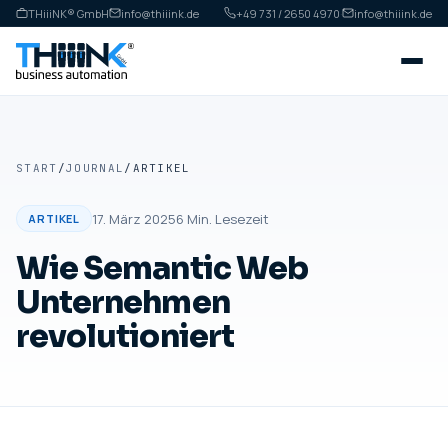
THiiiNK® GmbH
info@thiiink.de
+49 731 / 2650 4970
·
info@thiiink.de
START
/
JOURNAL
/
ARTIKEL
17. März 2025
6
Min. Lesezeit
ARTIKEL
Wie Semantic Web
Unternehmen
revolutioniert
ARTIKEL