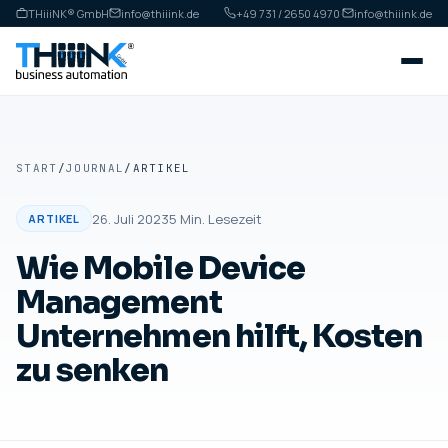
THiiiNK® GmbH
info@thiiink.de
+49 731 / 2650 4970
·
info@thiiink.de
START
/
JOURNAL
/
ARTIKEL
26. Juli 2023
5
Min. Lesezeit
ARTIKEL
Wie Mobile Device
Management
Unternehmen hilft, Kosten
zu senken