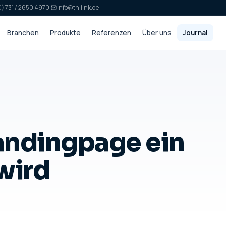
) 731 / 2650 4970
·
info@thiiink.de
Branchen
Produkte
Referenzen
Über uns
Journal
Landingpage ein
wird