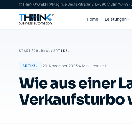
THiiiNK® GmbH
·
Magirus-Deutz-Straße 12, D-89077 Ulm
·
+49 (0
Home
Leistungen
START
/
JOURNAL
/
ARTIKEL
29. November 2023
4
Min. Lesezeit
ARTIKEL
Wie aus einer 
Verkaufsturbo 
ARTIKEL