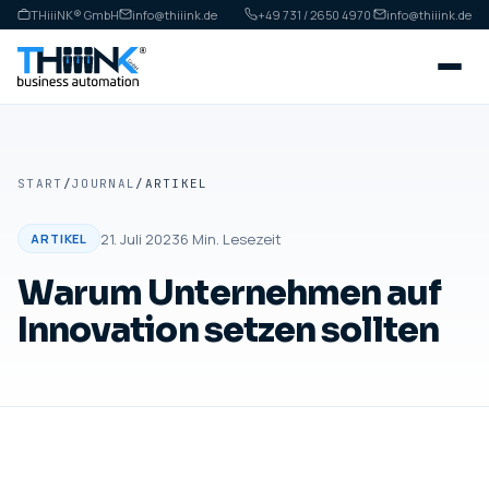
THiiiNK® GmbH
info@thiiink.de
+49 731 / 2650 4970
·
info@thiiink.de
START
/
JOURNAL
/
ARTIKEL
21. Juli 2023
6
Min. Lesezeit
ARTIKEL
Warum Unternehmen auf
Innovation setzen sollten
ARTIKEL