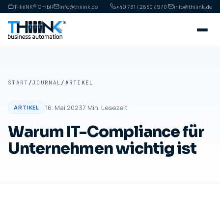
THiiiNK® GmbH
info@thiiink.de
+49 731 / 2650 4970
·
info@thiiink.de
START
/
JOURNAL
/
ARTIKEL
16. Mai 2023
7
Min. Lesezeit
ARTIKEL
Warum IT-Compliance für
Unternehmen wichtig ist
ARTIKEL