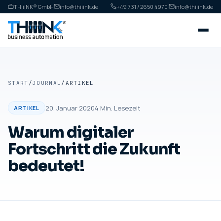
THiiiNK® GmbH
info@thiiink.de
+49 731 / 2650 4970
·
info@thiiink.de
START
/
JOURNAL
/
ARTIKEL
20. Januar 2020
4
Min. Lesezeit
ARTIKEL
Warum digitaler
Fortschritt die Zukunft
bedeutet!
ARTIKEL