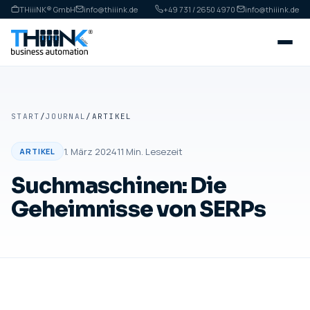
THiiiNK® GmbH
info@thiiink.de
+49 731 / 2650 4970
·
info@thiiink.de
START
/
JOURNAL
/
ARTIKEL
1. März 2024
11
Min. Lesezeit
ARTIKEL
Suchmaschinen: Die
Geheimnisse von SERPs
ARTIKEL