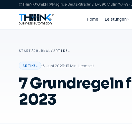
THiiiNK® GmbH
·
Magirus-Deutz-Straße 12, D-89077 Ulm
·
+49 (0
Home
Leistungen
START
/
JOURNAL
/
ARTIKEL
6. Juni 2023
13
Min. Lesezeit
ARTIKEL
7 Grundregeln f
2023
ARTIKEL