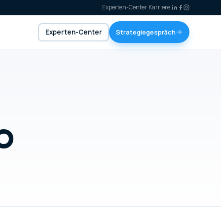
Experten-Center
·
Karriere
·
Experten-Center
Strategiegespräch
EO