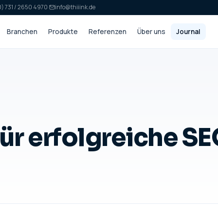
) 731 / 2650 4970
·
info@thiiink.de
Branchen
Produkte
Referenzen
Über uns
Journal
ür erfolgreiche S