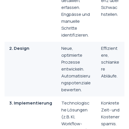
detailliert
enz über
erfassen.
Schwac
Engpässe und
hstellen.
manuelle
Schritte
identifizieren.
2. Design
Neue,
Effizient
optimierte
ere,
Prozesse
schlanke
entwickeln.
re
Automatisieru
Abläufe.
ngspotenziale
bewerten.
3. Implementierung
Technologisc
Konkrete
he Lösungen
Zeit- und
(z.B. KI,
Kostener
Workflow-
sparnis.