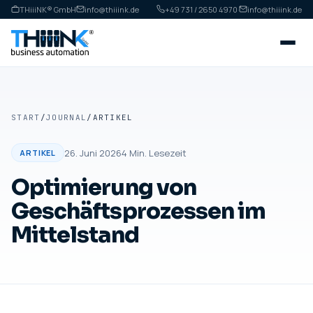
THiiiNK® GmbH
info@thiiink.de
+49 731 / 2650 4970
·
info@thiiink.de
START
/
JOURNAL
/
ARTIKEL
26. Juni 2026
4
Min. Lesezeit
ARTIKEL
Optimierung von
Geschäftsprozessen im
Mittelstand
ARTIKEL