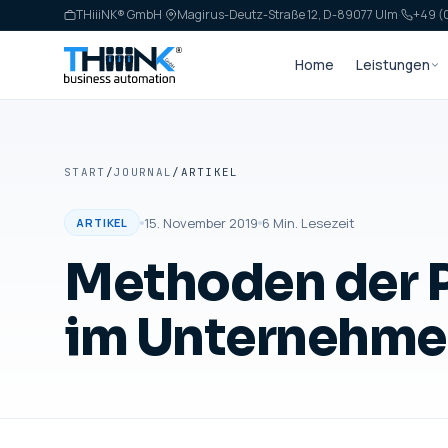
THiiiNK® GmbH
·
Magirus-Deutz-Straße 12, D-89077 Ulm
·
+49 (0
Home
Leistungen
START
/
JOURNAL
/
ARTIKEL
15. November 2019
6
Min. Lesezeit
ARTIKEL
Methoden der 
im Unternehm
ARTIKEL