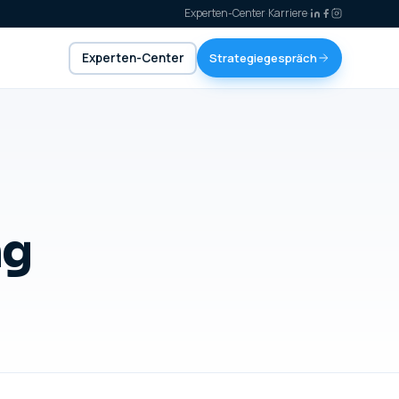
Experten-Center
·
Karriere
·
Experten-Center
Strategiegespräch
ng