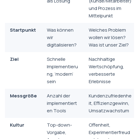
als Lösung
(Kunde/Mitarbeiter)
und Prozess im
Mittelpunkt
Startpunkt
Was können
Welches Problem
wir
wollen wir lösen?
digitalisieren?
Was ist unser Ziel?
Ziel
Schnelle
Nachhaltige
Implementieru
Wertschöpfung,
ng, ‘modern’
verbesserte
sein
Erlebnisse
Messgröße
Anzahl der
Kundenzufriedenhe
implementiert
it, Effizienzgewinn,
en Tools
Umsatzwachstum
Kultur
Top-down-
Offenheit,
Vorgabe,
Experimentierfreud