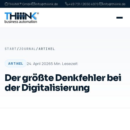
THiiiNK® GmbH
info@thiiink.de
+49 731 / 2650 4970
·
info@thiiink.de
START
/
JOURNAL
/
ARTIKEL
24. April 2026
5
Min. Lesezeit
ARTIKEL
Der größte Denkfehler bei
der Digitalisierung
ARTIKEL