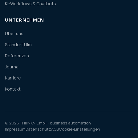
KI-Workflows & Chatbots
UNTERNEHMEN
Über uns
Standort Ulm
Referenzen
Journal
Karriere
Kontakt
© 2026 THiiiNK® GmbH · business automation
Impressum
Datenschutz
AGB
Cookie-Einstellungen